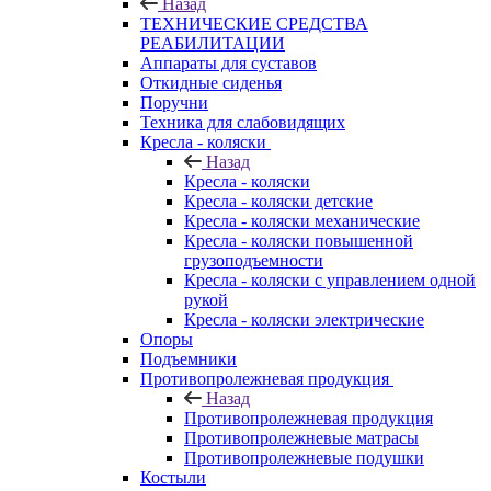
Назад
ТЕХНИЧЕСКИЕ СРЕДСТВА
РЕАБИЛИТАЦИИ
Аппараты для суставов
Откидные сиденья
Поручни
Техника для слабовидящих
Кресла - коляски
Назад
Кресла - коляски
Кресла - коляски детские
Кресла - коляски механические
Кресла - коляски повышенной
грузоподъемности
Кресла - коляски с управлением одной
рукой
Кресла - коляски электрические
Опоры
Подъемники
Противопролежневая продукция
Назад
Противопролежневая продукция
Противопролежневые матрасы
Противопролежневые подушки
Костыли