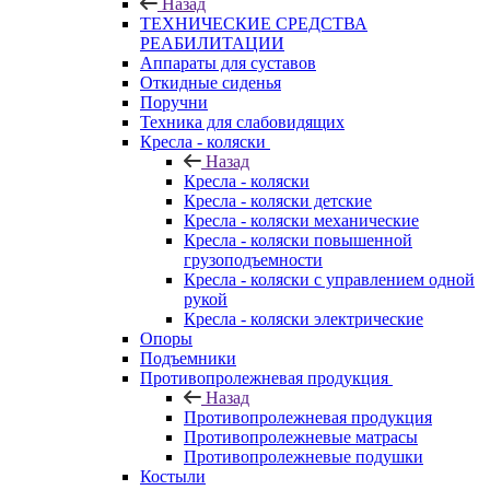
Назад
ТЕХНИЧЕСКИЕ СРЕДСТВА
РЕАБИЛИТАЦИИ
Аппараты для суставов
Откидные сиденья
Поручни
Техника для слабовидящих
Кресла - коляски
Назад
Кресла - коляски
Кресла - коляски детские
Кресла - коляски механические
Кресла - коляски повышенной
грузоподъемности
Кресла - коляски с управлением одной
рукой
Кресла - коляски электрические
Опоры
Подъемники
Противопролежневая продукция
Назад
Противопролежневая продукция
Противопролежневые матрасы
Противопролежневые подушки
Костыли