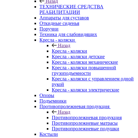
Назад
ТЕХНИЧЕСКИЕ СРЕДСТВА
РЕАБИЛИТАЦИИ
Аппараты для суставов
Откидные сиденья
Поручни
Техника для слабовидящих
Кресла - коляски
Назад
Кресла - коляски
Кресла - коляски детские
Кресла - коляски механические
Кресла - коляски повышенной
грузоподъемности
Кресла - коляски с управлением одной
рукой
Кресла - коляски электрические
Опоры
Подъемники
Противопролежневая продукция
Назад
Противопролежневая продукция
Противопролежневые матрасы
Противопролежневые подушки
Костыли