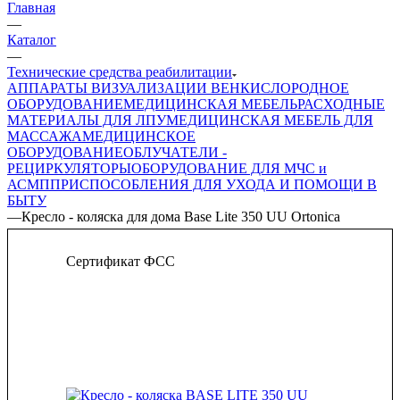
Главная
—
Каталог
—
Технические средства реабилитации
АППАРАТЫ ВИЗУАЛИЗАЦИИ ВЕН
КИСЛОРОДНОЕ
ОБОРУДОВАНИЕ
МЕДИЦИНСКАЯ МЕБЕЛЬ
РАСХОДНЫЕ
МАТЕРИАЛЫ ДЛЯ ЛПУ
МЕДИЦИНСКАЯ МЕБЕЛЬ ДЛЯ
МАССАЖА
МЕДИЦИНСКОЕ
ОБОРУДОВАНИЕ
ОБЛУЧАТЕЛИ -
РЕЦИРКУЛЯТОРЫ
ОБОРУДОВАНИЕ ДЛЯ МЧС и
АСМП
ПРИСПОСОБЛЕНИЯ ДЛЯ УХОДА И ПОМОЩИ В
БЫТУ
—
Кресло - коляска для дома Base Lite 350 UU Ortonica
Сертификат ФСС