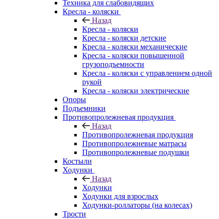
Техника для слабовидящих
Кресла - коляски
Назад
Кресла - коляски
Кресла - коляски детские
Кресла - коляски механические
Кресла - коляски повышенной
грузоподъемности
Кресла - коляски с управлением одной
рукой
Кресла - коляски электрические
Опоры
Подъемники
Противопролежневая продукция
Назад
Противопролежневая продукция
Противопролежневые матрасы
Противопролежневые подушки
Костыли
Ходунки
Назад
Ходунки
Ходунки для взрослых
Ходунки-роллаторы (на колесах)
Трости