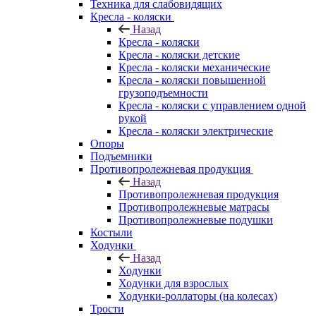
Техника для слабовидящих
Кресла - коляски
Назад
Кресла - коляски
Кресла - коляски детские
Кресла - коляски механические
Кресла - коляски повышенной
грузоподъемности
Кресла - коляски с управлением одной
рукой
Кресла - коляски электрические
Опоры
Подъемники
Противопролежневая продукция
Назад
Противопролежневая продукция
Противопролежневые матрасы
Противопролежневые подушки
Костыли
Ходунки
Назад
Ходунки
Ходунки для взрослых
Ходунки-роллаторы (на колесах)
Трости