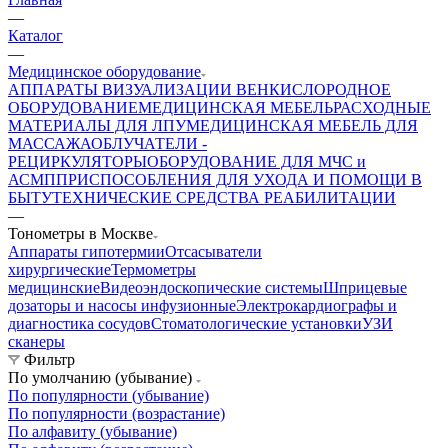
—
Каталог
—
Медицинское оборудование
АППАРАТЫ ВИЗУАЛИЗАЦИИ ВЕН
КИСЛОРОДНОЕ
ОБОРУДОВАНИЕ
МЕДИЦИНСКАЯ МЕБЕЛЬ
РАСХОДНЫЕ
МАТЕРИАЛЫ ДЛЯ ЛПУ
МЕДИЦИНСКАЯ МЕБЕЛЬ ДЛЯ
МАССАЖА
ОБЛУЧАТЕЛИ -
РЕЦИРКУЛЯТОРЫ
ОБОРУДОВАНИЕ ДЛЯ МЧС и
АСМП
ПРИСПОСОБЛЕНИЯ ДЛЯ УХОДА И ПОМОЩИ В
БЫТУ
ТЕХНИЧЕСКИЕ СРЕДСТВА РЕАБИЛИТАЦИИ
—
Тонометры в Москве
Аппараты гипотермии
Отсасыватели
хирургические
Термометры
медицинские
Видеоэндоскопические системы
Шприцевые
дозаторы и насосы инфузионные
Электрокардиографы и
диагностика сосудов
Стоматологические установки
УЗИ
сканеры
Фильтр
По умолчанию (убывание)
По популярности (убывание)
По популярности (возрастание)
По алфавиту (убывание)