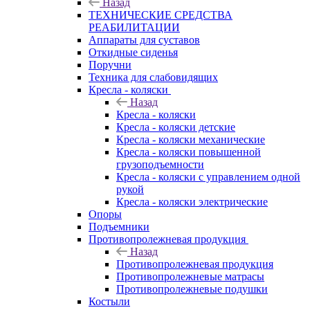
Назад
ТЕХНИЧЕСКИЕ СРЕДСТВА
РЕАБИЛИТАЦИИ
Аппараты для суставов
Откидные сиденья
Поручни
Техника для слабовидящих
Кресла - коляски
Назад
Кресла - коляски
Кресла - коляски детские
Кресла - коляски механические
Кресла - коляски повышенной
грузоподъемности
Кресла - коляски с управлением одной
рукой
Кресла - коляски электрические
Опоры
Подъемники
Противопролежневая продукция
Назад
Противопролежневая продукция
Противопролежневые матрасы
Противопролежневые подушки
Костыли