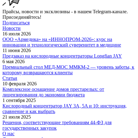
Прайсы, новости и эксклюзивы - в нашем Telegram-канале.
Присоединяйтесь!
Подписаться
Новости
16 июля 2026
ООО «Армедика» на «ИННОПРОМ-2026»: курс на
инновации и технологический суверенитет в медицине
11 июня 2026
Предзаказ на кислородные концентраторы Longfian JAY
6 мая 2026
Премиальный стол МЕД-МОС ММКМ-2 — уровень заботы, к
которому возвращаются клиенты
Статьи
10 февраля 2026
Комплексное оснащение домов престарелых: от
лицензирования до экономии бюджета
1 сентября 2025
Кислородный концентратор JAY 3A, 5A и 10: инструкция,
сравнение и как выбрать
21 июля 2025
Решения, соответствующие требованиям 44-ФЗ для
государственных закупок
О нас