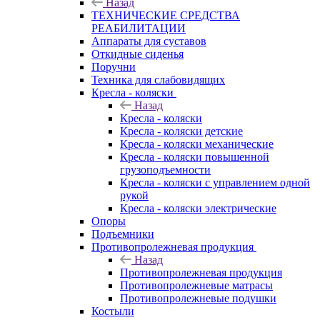
Назад
ТЕХНИЧЕСКИЕ СРЕДСТВА
РЕАБИЛИТАЦИИ
Аппараты для суставов
Откидные сиденья
Поручни
Техника для слабовидящих
Кресла - коляски
Назад
Кресла - коляски
Кресла - коляски детские
Кресла - коляски механические
Кресла - коляски повышенной
грузоподъемности
Кресла - коляски с управлением одной
рукой
Кресла - коляски электрические
Опоры
Подъемники
Противопролежневая продукция
Назад
Противопролежневая продукция
Противопролежневые матрасы
Противопролежневые подушки
Костыли