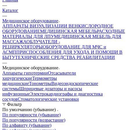
—
Каталог
—
Медицинское оборудование
АППАРАТЫ ВИЗУАЛИЗАЦИИ ВЕН
КИСЛОРОДНОЕ
ОБОРУДОВАНИЕ
МЕДИЦИНСКАЯ МЕБЕЛЬ
РАСХОДНЫЕ
МАТЕРИАЛЫ ДЛЯ ЛПУ
МЕДИЦИНСКАЯ МЕБЕЛЬ ДЛЯ
МАССАЖА
ОБЛУЧАТЕЛИ -
РЕЦИРКУЛЯТОРЫ
ОБОРУДОВАНИЕ ДЛЯ МЧС и
АСМП
ПРИСПОСОБЛЕНИЯ ДЛЯ УХОДА И ПОМОЩИ В
БЫТУ
ТЕХНИЧЕСКИЕ СРЕДСТВА РЕАБИЛИТАЦИИ
—
Медицинское оборудование
Аппараты гипотермии
Отсасыватели
хирургические
Термометры
медицинские
Тонометры
Видеоэндоскопические
системы
Шприцевые дозаторы и насосы
инфузионные
Электрокардиографы и диагностика
сосудов
Стоматологические установки
Фильтр
По умолчанию (убывание)
По популярности (убывание)
По популярности (возрастание)
По алфавиту (убывание)