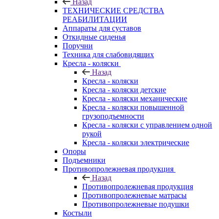
Назад
ТЕХНИЧЕСКИЕ СРЕДСТВА
РЕАБИЛИТАЦИИ
Аппараты для суставов
Откидные сиденья
Поручни
Техника для слабовидящих
Кресла - коляски
Назад
Кресла - коляски
Кресла - коляски детские
Кресла - коляски механические
Кресла - коляски повышенной
грузоподъемности
Кресла - коляски с управлением одной
рукой
Кресла - коляски электрические
Опоры
Подъемники
Противопролежневая продукция
Назад
Противопролежневая продукция
Противопролежневые матрасы
Противопролежневые подушки
Костыли