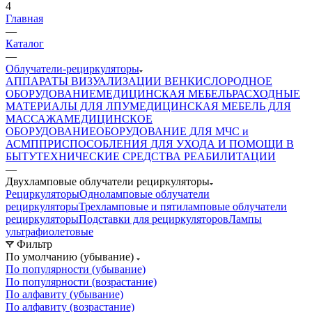
4
Главная
—
Каталог
—
Облучатели-рециркуляторы
АППАРАТЫ ВИЗУАЛИЗАЦИИ ВЕН
КИСЛОРОДНОЕ
ОБОРУДОВАНИЕ
МЕДИЦИНСКАЯ МЕБЕЛЬ
РАСХОДНЫЕ
МАТЕРИАЛЫ ДЛЯ ЛПУ
МЕДИЦИНСКАЯ МЕБЕЛЬ ДЛЯ
МАССАЖА
МЕДИЦИНСКОЕ
ОБОРУДОВАНИЕ
ОБОРУДОВАНИЕ ДЛЯ МЧС и
АСМП
ПРИСПОСОБЛЕНИЯ ДЛЯ УХОДА И ПОМОЩИ В
БЫТУ
ТЕХНИЧЕСКИЕ СРЕДСТВА РЕАБИЛИТАЦИИ
—
Двухламповые облучатели рециркуляторы
Рециркуляторы
Одноламповые облучатели
рециркуляторы
Трехламповые и пятиламповые облучатели
рециркуляторы
Подставки для рециркуляторов
Лампы
ультрафиолетовые
Фильтр
По умолчанию (убывание)
По популярности (убывание)
По популярности (возрастание)
По алфавиту (убывание)
По алфавиту (возрастание)