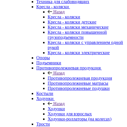
Техника для слабовидящих
Кресла - коляски
Назад
Кресла - коляски
Кресла - коляски детские
Кресла - коляски механические
Кресла - коляски повышенной
грузоподъемности
Кресла - коляски с управлением одной
рукой
Кресла - коляски электрические
Опоры
Подъемники
Противопролежневая продукция
Назад
Противопролежневая продукция
Противопролежневые матрасы
Противопролежневые подушки
Костыли
Ходунки
Назад
Ходунки
Ходунки для взрослых
Ходунки-роллаторы (на колесах)
Трости