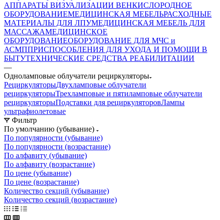
АППАРАТЫ ВИЗУАЛИЗАЦИИ ВЕН
КИСЛОРОДНОЕ
ОБОРУДОВАНИЕ
МЕДИЦИНСКАЯ МЕБЕЛЬ
РАСХОДНЫЕ
МАТЕРИАЛЫ ДЛЯ ЛПУ
МЕДИЦИНСКАЯ МЕБЕЛЬ ДЛЯ
МАССАЖА
МЕДИЦИНСКОЕ
ОБОРУДОВАНИЕ
ОБОРУДОВАНИЕ ДЛЯ МЧС и
АСМП
ПРИСПОСОБЛЕНИЯ ДЛЯ УХОДА И ПОМОЩИ В
БЫТУ
ТЕХНИЧЕСКИЕ СРЕДСТВА РЕАБИЛИТАЦИИ
—
Одноламповые облучатели рециркуляторы
Рециркуляторы
Двухламповые облучатели
рециркуляторы
Трехламповые и пятиламповые облучатели
рециркуляторы
Подставки для рециркуляторов
Лампы
ультрафиолетовые
Фильтр
По умолчанию (убывание)
По популярности (убывание)
По популярности (возрастание)
По алфавиту (убывание)
По алфавиту (возрастание)
По цене (убывание)
По цене (возрастание)
Количество секций (убывание)
Количество секций (возрастание)