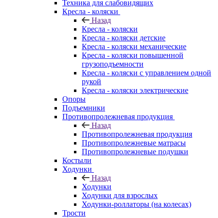
Техника для слабовидящих
Кресла - коляски
Назад
Кресла - коляски
Кресла - коляски детские
Кресла - коляски механические
Кресла - коляски повышенной
грузоподъемности
Кресла - коляски с управлением одной
рукой
Кресла - коляски электрические
Опоры
Подъемники
Противопролежневая продукция
Назад
Противопролежневая продукция
Противопролежневые матрасы
Противопролежневые подушки
Костыли
Ходунки
Назад
Ходунки
Ходунки для взрослых
Ходунки-роллаторы (на колесах)
Трости