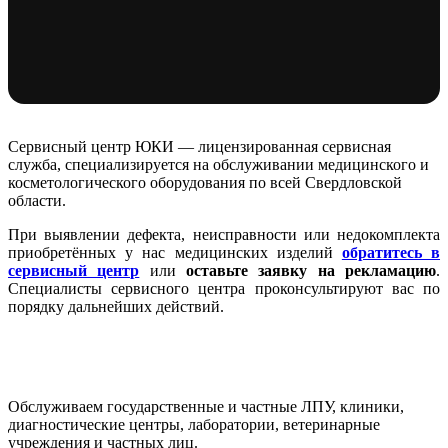
Сервисный центр ЮКИ
Сервисный центр ЮКИ — лицензированная сервисная
служба, специализируется на обслуживании медицинского и
Лицензированное обслуживание медицинского и
косметологического оборудования по всей Свердловской
косметологического оборудования
области.
При выявлении дефекта, неисправности или недокомплекта
Связаться
Вопросы и ответы
приобретённых у нас медицинских изделий
обратитесь в
сервисный центр
или
оставьте заявку на рекламацию
.
Специалисты сервисного центра проконсультируют вас по
порядку дальнейших действий.
Обслуживаем государственные и частные ЛПУ, клиники,
диагностические центры, лаборатории, ветеринарные
учреждения и частных лиц.