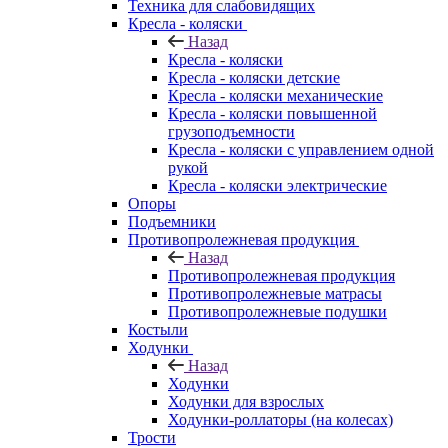
Техника для слабовидящих
Кресла - коляски
Назад
Кресла - коляски
Кресла - коляски детские
Кресла - коляски механические
Кресла - коляски повышенной
грузоподъемности
Кресла - коляски с управлением одной
рукой
Кресла - коляски электрические
Опоры
Подъемники
Противопролежневая продукция
Назад
Противопролежневая продукция
Противопролежневые матрасы
Противопролежневые подушки
Костыли
Ходунки
Назад
Ходунки
Ходунки для взрослых
Ходунки-роллаторы (на колесах)
Трости