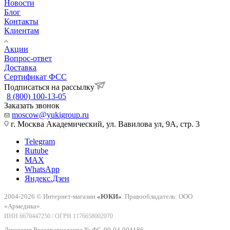
Новости
Блог
Контакты
Клиентам
Акции
Вопрос-ответ
Доставка
Сертификат ФСС
Подписаться на рассылку
8 (800) 100-13-05
Заказать звонок
moscow@yukigroup.ru
г. Москва Академический, ул. Вавилова ул, 9А, стр. 3
Telegram
Rutube
MAX
WhatsApp
Яндекс.Дзен
2004-2026 © Интернет-магазин
«ЮКИ»
. Правообладатель: ООО
«Армедика».
ИНН 6670447250 / ОГРН 1176658002070
Лицензия Росздравнадзора № ФС-99-04-004186