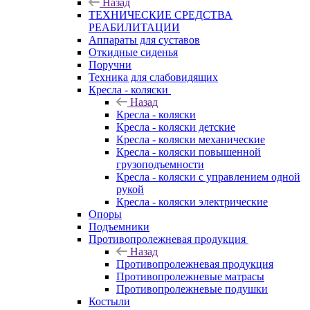
Назад
ТЕХНИЧЕСКИЕ СРЕДСТВА
РЕАБИЛИТАЦИИ
Аппараты для суставов
Откидные сиденья
Поручни
Техника для слабовидящих
Кресла - коляски
Назад
Кресла - коляски
Кресла - коляски детские
Кресла - коляски механические
Кресла - коляски повышенной
грузоподъемности
Кресла - коляски с управлением одной
рукой
Кресла - коляски электрические
Опоры
Подъемники
Противопролежневая продукция
Назад
Противопролежневая продукция
Противопролежневые матрасы
Противопролежневые подушки
Костыли