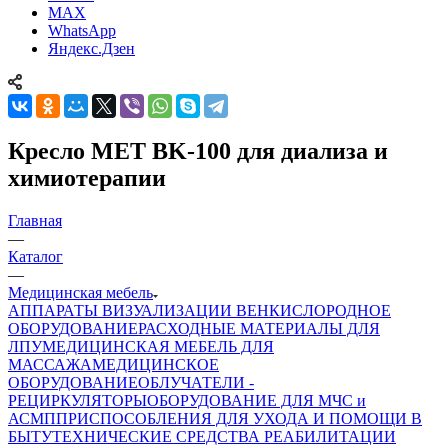
MAX
WhatsApp
Яндекс.Дзен
Кресло MET BK-100 для диализа и
химиотерапии
Главная
—
Каталог
—
Медицинская мебель
АППАРАТЫ ВИЗУАЛИЗАЦИИ ВЕН
КИСЛОРОДНОЕ
ОБОРУДОВАНИЕ
РАСХОДНЫЕ МАТЕРИАЛЫ ДЛЯ
ЛПУ
МЕДИЦИНСКАЯ МЕБЕЛЬ ДЛЯ
МАССАЖА
МЕДИЦИНСКОЕ
ОБОРУДОВАНИЕ
ОБЛУЧАТЕЛИ -
РЕЦИРКУЛЯТОРЫ
ОБОРУДОВАНИЕ ДЛЯ МЧС и
АСМП
ПРИСПОСОБЛЕНИЯ ДЛЯ УХОДА И ПОМОЩИ В
БЫТУ
ТЕХНИЧЕСКИЕ СРЕДСТВА РЕАБИЛИТАЦИИ