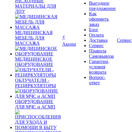
РАСХОДНЫЕ
Выгодное
МАТЕРИАЛЫ ДЛЯ
предложение
ЛПУ
Как
оформить
заказ
Блог
МЕДИЦИНСКАЯ
Оплата
⚡
МЕБЕЛЬ ДЛЯ
Доставка
Сервис
МАССАЖА
Акции
Сервис
Правила
Самовывоза
МЕДИЦИНСКОЕ
Гарантии,
ОБОРУДОВАНИЕ
условия
возврата
Вопрос-
ОБЛУЧАТЕЛИ -
ответ
РЕЦИРКУЛЯТОРЫ
ОБОРУДОВАНИЕ
ДЛЯ МЧС и АСМП