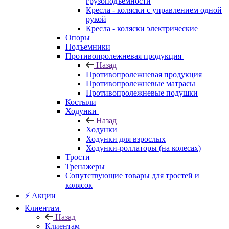
грузоподъемности
Кресла - коляски с управлением одной
рукой
Кресла - коляски электрические
Опоры
Подъемники
Противопролежневая продукция
Назад
Противопролежневая продукция
Противопролежневые матрасы
Противопролежневые подушки
Костыли
Ходунки
Назад
Ходунки
Ходунки для взрослых
Ходунки-роллаторы (на колесах)
Трости
Тренажеры
Сопутствующие товары для тростей и
колясок
⚡ Акции
Клиентам
Назад
Клиентам