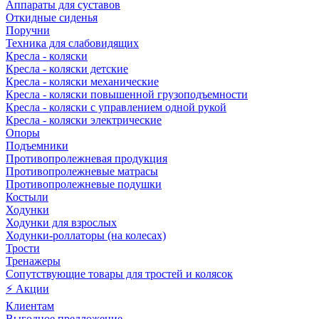
Аппараты для суставов
Откидные сиденья
Поручни
Техника для слабовидящих
Кресла - коляски
Кресла - коляски детские
Кресла - коляски механические
Кресла - коляски повышенной грузоподъемности
Кресла - коляски с управлением одной рукой
Кресла - коляски электрические
Опоры
Подъемники
Противопролежневая продукция
Противопролежневые матрасы
Противопролежневые подушки
Костыли
Ходунки
Ходунки для взрослых
Ходунки-роллаторы (на колесах)
Трости
Тренажеры
Сопутствующие товары для тростей и колясок
⚡ Акции
Клиентам
Выгодное предложение