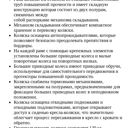
труб повышенной прочности и имеет складную
конструкцию которая состоит из двух полурам,
связанных между
собой распорками механизма складывания.
Механизм складывания обеспечивает компактное
хранение и перевозку коляски.
Коляска оснащена антиопрокидывателями, которые
позволяют безопасно преодолевать препятствия и
бордюры.
На каждой раме с помощью крепежных элементов
установлены большие приводные колеса и малые
поворотные колеса на поворотных вилках.
Большие приводные колеса имеют приводные обручи,
используемые для самостоятельного передвижения и
протекторы повышенной проходимости.
Коляска снабжена тормозными механизмами,
закрепленными на полурамах, предназначенными для
фиксации больших приводных колес в неподвижном
положении.
Коляска оснащена откидными подножками и
откидными подлокотниками, которые
открывают
доступ к сиденью кресла-коляски, что значительно
облегчает процесс пересаживания в кресло с кровати и
обратно.
Грузоподъемность коляски составляет 130 кг.