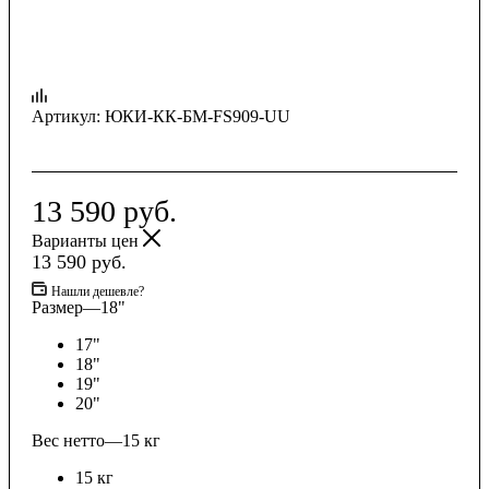
Артикул:
ЮКИ-КК-БМ-FS909-UU
13 590
руб.
Варианты цен
13 590
руб.
Нашли дешевле?
Размер
—
18"
17"
18"
19"
20"
Вес нетто
—
15 кг
15 кг