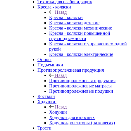
Техника для слабовидящих
Кресла - коляски
Назад
Кресла - коляски
Кресла - коляски детские
Кресла - коляски механические
Кресла - коляски повышенной
грузоподъемности
Кресла - коляски с управлением одной
рукой
Кресла - коляски электрические
Опоры
Подъемники
Противопролежневая продукция
Назад
Противопролежневая продукция
Противопролежневые матрасы
Противопролежневые подушки
Костыли
Ходунки
Назад
Ходунки
Ходунки для взрослых
Ходунки-роллаторы (на колесах)
Трости